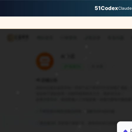
51Codex
Claud